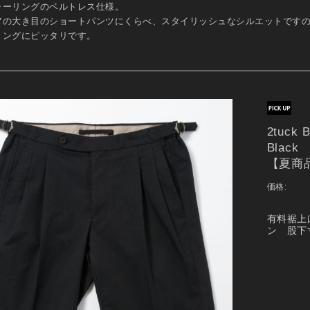
ャーリングのベルトレス仕様。
アの大き目のショートパンツにくらべ、スタイリッシュなシルエットです
リングにピッタリです。
2tuck
Black 
【夏商
価格:
有料裾上
ン 股下