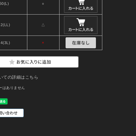
50(L)
○
52(LL)
△
54(3L)
×
いての詳細はこちら
ーはありません