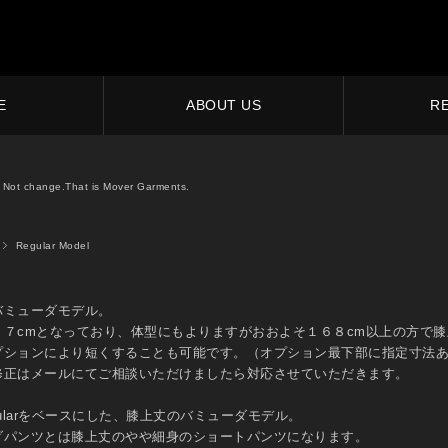
E
ABOUT US
R
Not change.That is Mover Garments.
Regular Model
バミューダモデル。
２７cmとなっており、体型にもよりますがおおよそ１６８cm以上の方で
プションにより短くすることも可能です。（オプション最下部に指定寸法
修正はメールにてご相談いただけましたら対応させていただきます。
Regularをベースにした、膝上丈のバミューダモデル。
ダパンツとは膝上丈のやや細身のショートパンツになります。