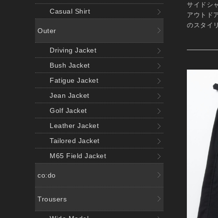
サイドシ
Casual Shirt
アウトド
のスタイ
Outer
Driving Jacket
Bush Jacket
Fatigue Jacket
Jean Jacket
Golf Jacket
Leather Jacket
Tailored Jacket
M65 Field Jacket
co:do
Trousers