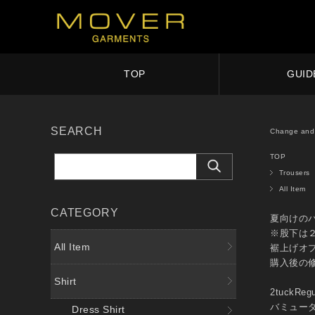
TOP
GUID
SEARCH
Change and 
TOP
Trousers
All Item
CATEGORY
夏向けの
※股下は
All Item
裾上げオ
購入後の
Shirt
2tuck
バミュー
Dress Shirt