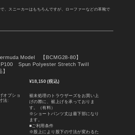
ので、スニーカーはもちろんですが、ローファーなどの革靴で
 Bermuda Model 【BCMG28-80】
P100 Spun Polyester Stretch Twill
品】
¥18,150
(税込)
げオプショ
裾未処理のトラウザーズをお買い上
寸法:
げの際に、裾上げを承っておりま
す。（有料）
※ショートパンツ丈は最下部になり
ます。
■ご利用条件
※股上により股下の寸法が変わるた