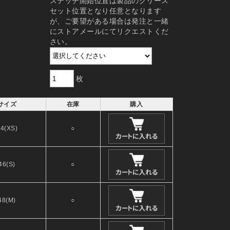
ステッチ開始位置は製品のクリース
セット位置となり任意となります
が、ご要望がある場合は発注と一緒
にストアメールにてリクエストくだ
さい。
枚
サイズ
在庫
購入
4(XS)
○
46(S)
○
48(M)
○