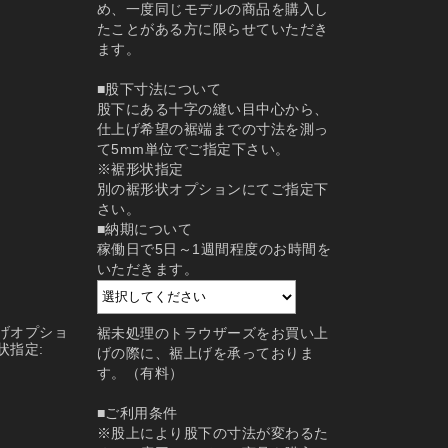
め、一度同じモデルの商品を購入し
たことがある方に限らせていただき
ます。
■股下寸法について
股下にある十字の縫い目中心から、
仕上げ希望の裾端までの寸法を測っ
て5mm単位でご指定下さい。
※裾形状指定
別の裾形状オプションにてご指定下
さい。
■納期について
稼働日で5日～1週間程度のお時間を
いただきます。
げオプショ
裾未処理のトラウザーズをお買い上
状指定:
げの際に、裾上げを承っておりま
す。（有料）
■ご利用条件
※股上により股下の寸法が変わるた