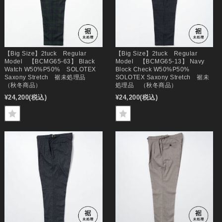
【Big Size】2tuck Regular
【Big Size】2tuck Regular
Model 【BCMG65-63】 Black
Model 【BCMG65-13】 Navy
Watch W50%P50% SOLOTEX
Block Check W50%P50%
Saxony Stretch 裾未処理品
SOLOTEX Saxony Stretch 裾未
（秋冬商品）
処理品 （秋冬商品）
¥24,200
(税込)
¥24,200
(税込)