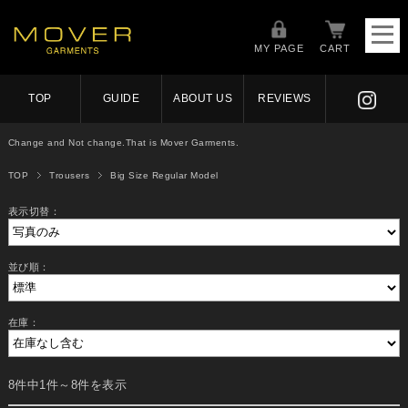
MY PAGE
CART
TOP
GUIDE
ABOUT US
REVIEWS
Change and Not change.That is Mover Garments.
TOP
Trousers
Big Size Regular Model
表示切替：
並び順：
在庫：
8件中1件～8件を表示