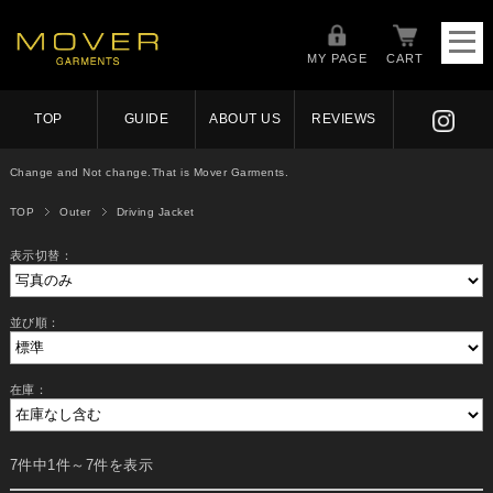
MY PAGE
CART
TOP
GUIDE
ABOUT US
REVIEWS
Change and Not change.That is Mover Garments.
TOP
Outer
Driving Jacket
表示切替：
並び順：
在庫：
7件中1件～7件を表示