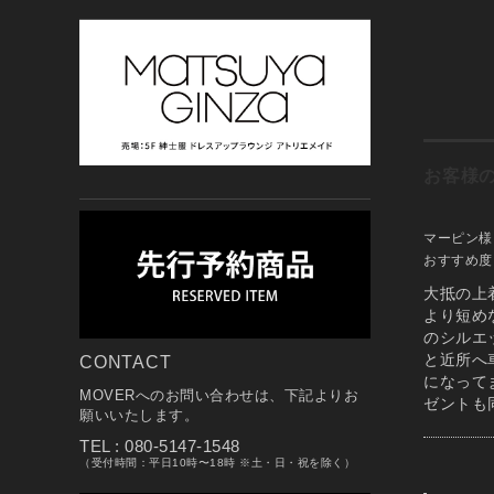
お客様
マーピン様
おすすめ
大抵の上
より短め
のシルエ
と近所へ
CONTACT
になって
MOVERへのお問い合わせは、下記よりお
ゼントも
願いいたします。
TEL : 080-5147-1548
（受付時間：平日10時〜18時 ※土・日・祝を除く）