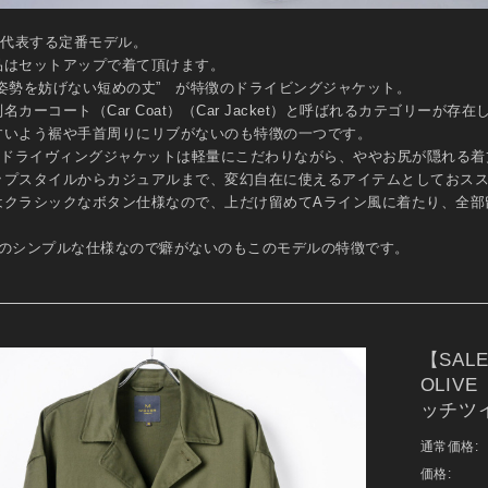
を代表する定番モデル。
品はセットアップで着て頂けます。
る姿勢を妨げない短めの丈” が特徴のドライビングジャケット。
名カーコート（Car Coat）（Car Jacket）と呼ばれるカテゴリーが存
すいよう裾や手首周りにリブがないのも特徴の一つです。
Rのドライヴィングジャケットは軽量にこだわりながら、ややお尻が隠れる着
ップスタイルからカジュアルまで、変幻自在に使えるアイテムとしておス
はクラシックなボタン仕様なので、上だけ留めてAライン風に着たり、全部
。
個のシンプルな仕様なので癖がないのもこのモデルの特徴です。
【SALE
OLIV
ッチツイ
通常価格:
価格: