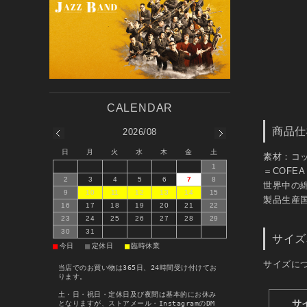
商品仕
2026/08
日
月
火
水
木
金
土
素材：コッ
1
＝COFEA
2
3
4
5
6
7
8
世界中の
9
10
11
12
13
14
15
製品生産
16
17
18
19
20
21
22
23
24
25
26
27
28
29
30
31
サイズ
■
■
■
今日
定休日
臨時休業
サイズに
当店でのお買い物は365日、24時間受け付けてお
ります。
土・日・祝日・定休日及び夜間は基本的にお休み
となりますが、ストアメール・InstagramのDM