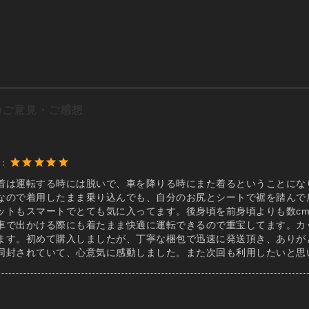
のご意見・ご感想
度：
着は運転する時には脱いで、車を降りる時にまた着るということにな
なので着用したまま乗り込んでも、自分のお尻とシートで裾を踏んで
ットもスマートでとても気に入ってます。後身頃を前身頃よりも数cm長
車で出かける際にも着たまま快適に運転できるので重宝してます。カ
ます。初めて購入しましたが、丁寧な梱包で迅速に発送頂き、ありが
同封されていて、心意気に感動しました。また次回も利用したいと思