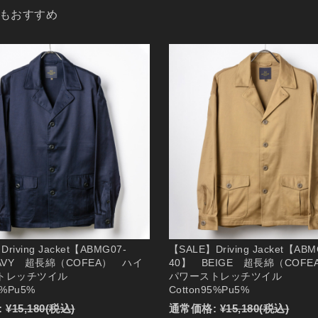
もおすすめ
riving Jacket【ABMG07-
【SALE】Driving Jacket【ABM
AVY 超長綿（COFEA） ハイ
40】 BEIGE 超長綿（COF
トレッチツイル
パワーストレッチツイル
5%Pu5%
Cotton95%Pu5%
:
¥15,180
(税込)
通常価格:
¥15,180
(税込)