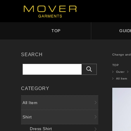
TOP
GUID
SEARCH
Change and 
TOP
Outer
All Item
CATEGORY
All Item
Shirt
Dress Shirt