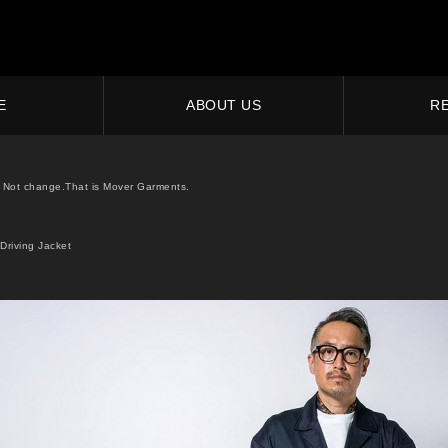
E
ABOUT US
R
Not change.That is Mover Garments.
Driving Jacket