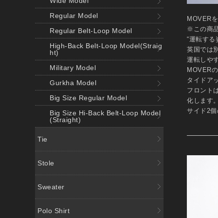
Wide Model
Regular Model
MOVER
※この商
Regular Belt-Loop Model
“運転す
High-Back Belt-Loop Model(Straig
英国では別
ht)
運転しや
Military Model
MOVE
タイドア
Gurkha Model
フロント
Big Size Regular Model
化します
サイド2
Big Size Hi-Back Belt-Loop Model
(Straight)
Tie
Stole
Sweater
Polo Shirt