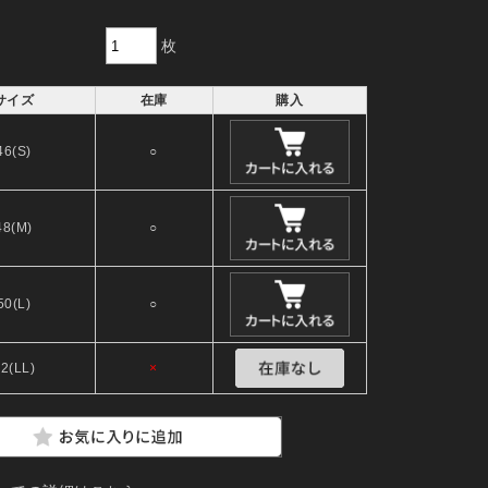
枚
サイズ
在庫
購入
46(S)
○
48(M)
○
50(L)
○
2(LL)
×