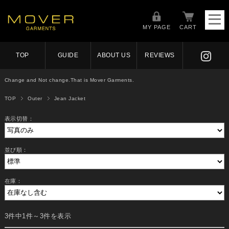
MY PAGE
CART
TOP
GUIDE
ABOUT US
REVIEWS
Change and Not change.That is Mover Garments.
TOP
Outer
Jean Jacket
表示切替：
並び順：
在庫：
3件中1件～3件を表示