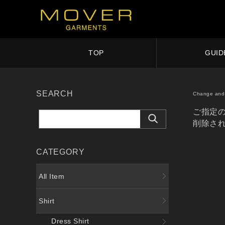
TOP
GUID
SEARCH
Change and 
ご指定
削除さ
CATEGORY
All Item
Shirt
Dress Shirt