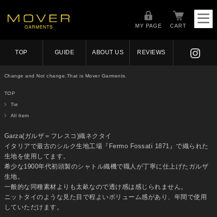
MY PAGE
CART
TOP
GUIDE
ABOUT US
REVIEWS
Change and Not change.That is Mover Garments.
TOP
Tie
All Item
Garza(ガルザ＝フレスコ)織ネクタイ
イタリアで最古のシルク生地工場『Fermo Fossati 1871』で織られた
生地を使用してます。
希少な1900年代初頭製のシャトル織機で職人が丁寧に仕上げたガルザ
生地。
一般的な同種素材よりも太畝なので透け感は感じられません。
ニットタイのような見た目で程よいボリューム感があり、年間で使用
していただけます。