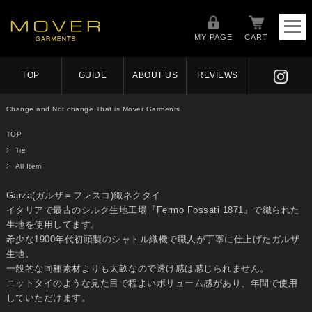
MY PAGE
CART
TOP
GUIDE
ABOUT US
REVIEWS
Change and Not change.That is Mover Garments.
TOP
Tie
All Item
Garza(ガルザ＝フレスコ)織ネクタイ
イタリアで最古のシルク生地工場『Fermo Fossati 1871』で織られた
生地を使用してます。
希少な1900年代初頭製のシャトル織機で職人が丁寧に仕上げたガルザ
生地。
一般的な同種素材よりも太畝なので透け感は感じられません。
ニットタイのような見た目で程よいボリューム感があり、年間で使用
していただけます。