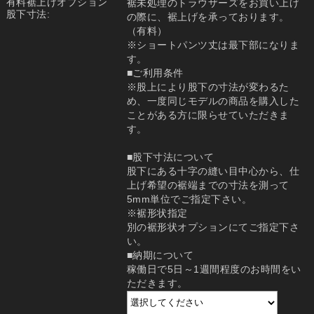
有料裾上げオプション
裾未処理のトラウザーズをお買い上げ
股下寸法:
の際に、裾上げを承っております。
（有料）
※ショートパンツ丈は最下部になりま
す。
■ご利用条件
※股上により股下の寸法が変わるた
め、一度同じモデルの商品を購入した
ことがある方に限らせていただきま
す。
■股下寸法について
股下にある十字の縫い目中心から、仕
上げ希望の裾端までの寸法を測って
5mm単位でご指定下さい。
※裾形状指定
別の裾形状オプションにてご指定下さ
い。
■納期について
稼働日で5日～1週間程度のお時間をい
ただきます。