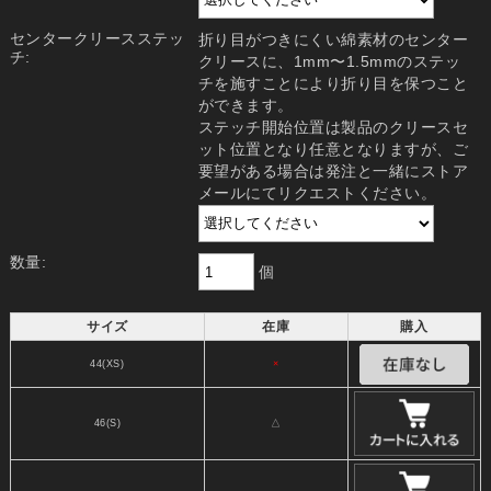
センタークリースステッ
折り目がつきにくい綿素材のセンター
チ:
クリースに、1mm〜1.5mmのステッ
チを施すことにより折り目を保つこと
ができます。
ステッチ開始位置は製品のクリースセ
ット位置となり任意となりますが、ご
要望がある場合は発注と一緒にストア
メールにてリクエストください。
数量:
個
サイズ
在庫
購入
44(XS)
×
46(S)
△