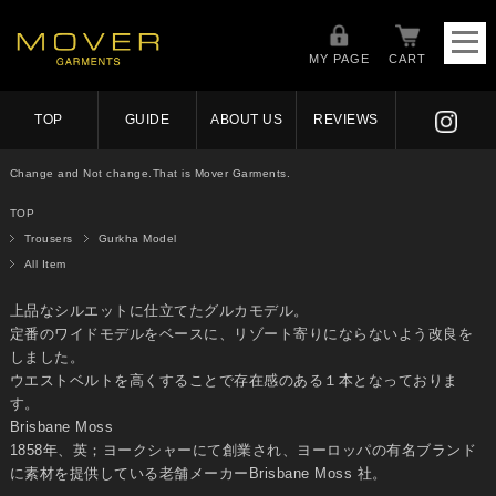
MY PAGE
CART
TOP
GUIDE
ABOUT US
REVIEWS
Change and Not change.That is Mover Garments.
TOP
Trousers
Gurkha Model
All Item
上品なシルエットに仕立てたグルカモデル。
定番のワイドモデルをベースに、リゾート寄りにならないよう改良を
しました。
ウエストベルトを高くすることで存在感のある１本となっておりま
す。
Brisbane Moss
1858年、英；ヨークシャーにて創業され、ヨーロッパの有名ブランド
に素材を提供している老舗メーカーBrisbane Moss 社。