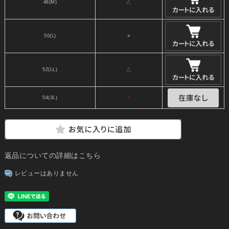
48(M)
△
50(L)
○
52(LL)
△
54(3L)
×
返品についての詳細はこちら
レビューはありません