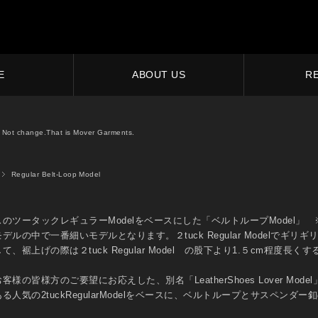
E
ABOUT US
R
Not change.That is Mover Garments.
Regular Belt-Loop Model
のツータックレギュラーModelをベースにした「ベルトループModel
デルの中で一番細いモデルとなります。２tuck Regular Modelで
て、裾上げの際は２tuck Regular Model の股下より1.５cm程度
様の皆様方のご要望にお応えした、別名「LeatherShoes Lover Model
る人気の2tuckRegularModelをベースに、ベルトループとサスペンダ