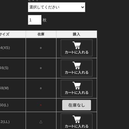
枚
サイズ
在庫
購入
4(XS)
○
46(S)
○
48(M)
○
50(L)
×
52(LL)
△