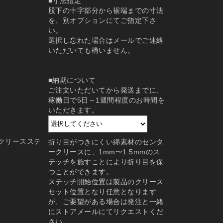
■寸法指定
股下の十字部分から裾端までの寸法
を、別オプションにてご指定下さ
い。
選択し忘れた場合はメールでご連絡
いただいても構いません。
■納期について
ご注文いただいてから発送までに、
稼働日で5日～1週間程度のお時間を
いただきます。
クリースステ
折り目がつきにくい綿素材のセンタ
ークリースに、1mm〜1.5mmのス
テッチを施すことにより折り目を保
つことができます。
ステッチ開始位置は製品のクリース
セット位置となり任意となります
が、ご要望がある場合は発注と一緒
にストアメールにてリクエストくだ
さい。