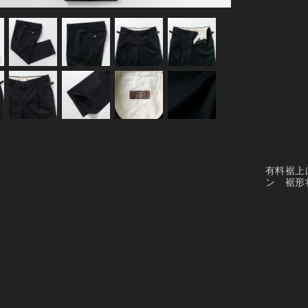
有料裾上
ン 裾形