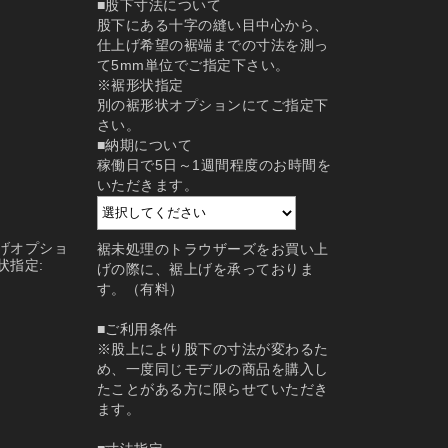
■股下寸法について
股下にある十字の縫い目中心から、
仕上げ希望の裾端までの寸法を測っ
て5mm単位でご指定下さい。
※裾形状指定
別の裾形状オプションにてご指定下
さい。
■納期について
稼働日で5日～1週間程度のお時間を
いただきます。
げオプショ
裾未処理のトラウザーズをお買い上
状指定:
げの際に、裾上げを承っておりま
す。（有料）
■ご利用条件
※股上により股下の寸法が変わるた
め、一度同じモデルの商品を購入し
たことがある方に限らせていただき
ます。