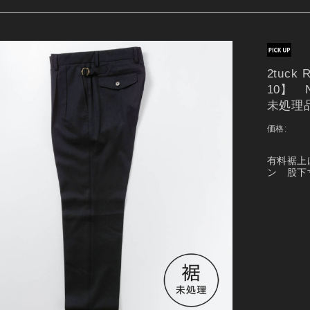
2tuck 
10】 N
未処理
価格:
有料裾上
ン 股下