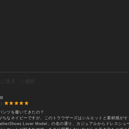
のご意見・ご感想
y様
度：
パンツを履いてきたの？
がちなネイビーですが、このトラウザーズはシルエットと素材感がそ
atherShoes Lover Model」の名の通り、カジュアルから