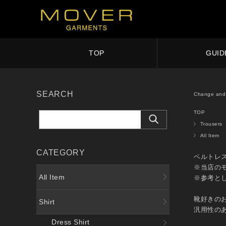
TOP
GUID
SEARCH
Change and 
TOP
Trousers
All Item
CATEGORY
ベルトレス
※当店のモ
All Item
※参考とし
靴好きのお客
Shirt
汎用性のあ
Dress Shirt