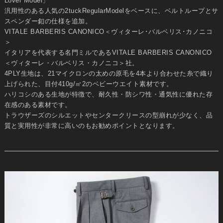
Lover Model」
汎用性のある人気の2tuckRegularModelをベースに、ベルトループとサ
スペンダー釦の仕様を追加。
VITALE BARBERIS CANONICO＜ヴィターレ･バルベリス･カノニコ
＞
イタリアを代表する名門ミルであるVITALE BARBERIS CANONICO
＜ヴィターレ・バルベリス・カノニコ＞社。
4PLY生地は、21マイクロンの太めの原毛を4本より合わせた糸で織り
上げられた、目付410g/㎡2のベビーウエイト素材です。
ハリコシのある生地が特徴で、耐久性・防シワ性・通気性に優れた存
在感のある素材です。
トラウザーズのシルエットやセンタークリースの型崩れが少なく、品
質と実用性が非常に高いのもお勧めポイントとなります。