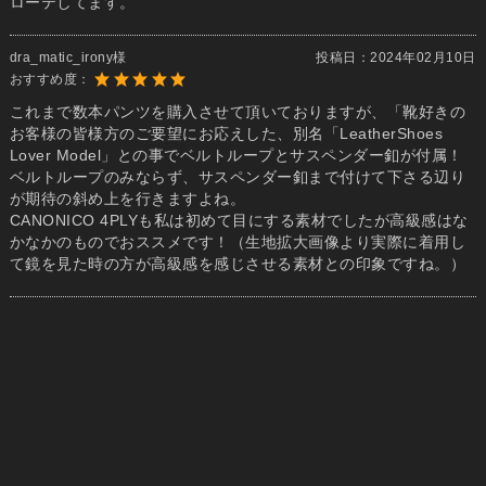
ローテしてます。
dra_matic_irony様
投稿日：
2024年02月10日
おすすめ度：
これまで数本パンツを購入させて頂いておりますが、「靴好きの
お客様の皆様方のご要望にお応えした、別名「LeatherShoes
Lover Model」との事でベルトループとサスペンダー釦が付属！
ベルトループのみならず、サスペンダー釦まで付けて下さる辺り
が期待の斜め上を行きますよね。
CANONICO 4PLYも私は初めて目にする素材でしたが高級感はな
かなかのものでおススメです！（生地拡大画像より実際に着用し
て鏡を見た時の方が高級感を感じさせる素材との印象ですね。）