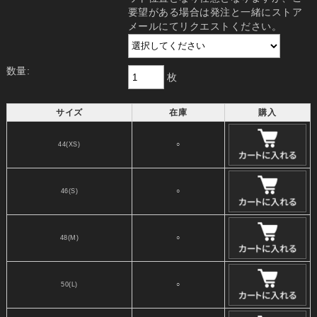
要望がある場合は発注と一緒にストア
メールにてリクエストください。
数量:
枚
サイズ
在庫
購入
44(XS)
○
46(S)
○
48(M)
○
50(L)
○