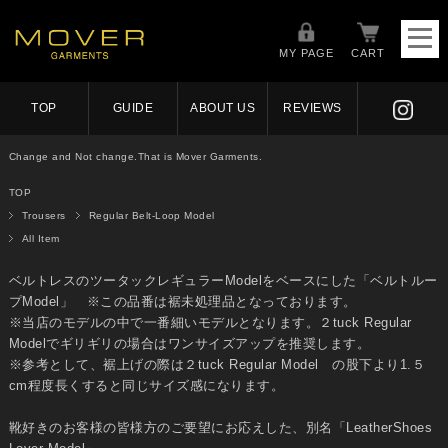
MY PAGE
CART
TOP
GUIDE
ABOUT US
REVIEWS
Change and Not change.That is Mover Garments.
TOP
Trousers
Regular Belt-Loop Model
All Item
ベルトレスのツータックレギュラーModelをベースにした「ベルトルー
プModel」 ※この品番は裾未処理品となっております。
※当店のモデルの中で一番細いモデルとなります。２tuck Regular
Modelでギリギリの場合はワンサイズアップを推奨します。
※参考として、裾上げの際は２tuck Regular Model の股下より1.５
cm程度長くすると同じサイズ感になります。
靴好きのお客様の皆様方のご要望にお応えした、別名「LeatherShoes