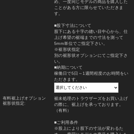
め、一度同じモデルの商品を購入した
ことがある方に限らせていただきま
す。
■股下寸法について
股下にある十字の縫い目中心から、仕
上げ希望の裾端までの寸法を測って
5mm単位でご指定下さい。
※裾形状指定
別の裾形状オプションにてご指定下さ
い。
■納期について
稼働日で5日～1週間程度のお時間をい
ただきます。
有料裾上げオプション
裾未処理のトラウザーズをお買い上げ
裾形状指定:
の際に、裾上げを承っております。
（有料）
■ご利用条件
※股上により股下の寸法が変わるた