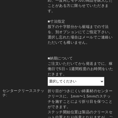
め、一度同じモデルの商品を購入した
ことがある方に限らせていただきま
す。
■寸法指定
股下の十字部分から裾端までの寸法
を、別オプションにてご指定下さい。
選択し忘れた場合はメールでご連絡い
ただいても構いません。
■納期について
ご注文いただいてから発送までに、稼
働日で5日～1週間程度のお時間をいた
だきます。
センタークリースステッ
折り目がつきにくい綿素材のセンター
チ:
クリースに、1mm〜1.5mmのステッ
チを施すことにより折り目を保つこと
ができます。
ステッチ開始位置は製品のクリースセ
ット位置となり任意となりますが、ご