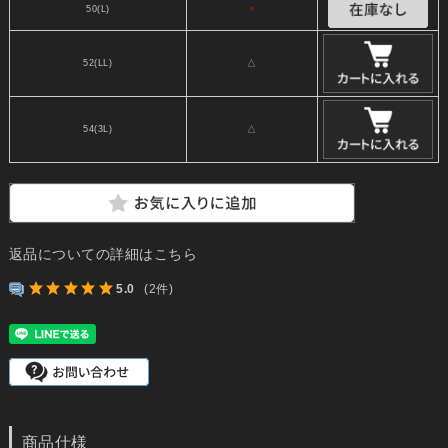
50(L)
×
52(LL)
△
54(3L)
△
返品についての詳細はこちら
5.0
(2件)
商品仕様