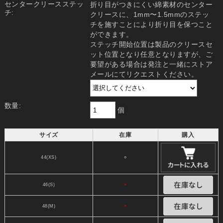
センタークリースステッ
折り目がつきにくい綿素材のセンター
チ:
クリースに、1mm〜1.5mmのステッ
チを施すことにより折り目を保つこと
ができます。
ステッチ開始位置は製品のクリースセ
ット位置となり任意となりますが、ご
要望がある場合は発注と一緒にストア
メールにてリクエストください。
数量:
個
サイズ
在庫
購入
44(XS)
○
46(S)
×
48(M)
×