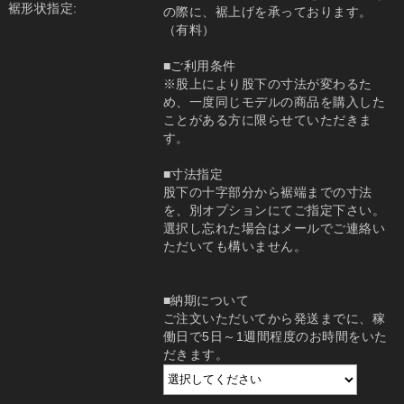
裾形状指定:
の際に、裾上げを承っております。
（有料）
■ご利用条件
※股上により股下の寸法が変わるた
め、一度同じモデルの商品を購入した
ことがある方に限らせていただきま
す。
■寸法指定
股下の十字部分から裾端までの寸法
を、別オプションにてご指定下さい。
選択し忘れた場合はメールでご連絡い
ただいても構いません。
■納期について
ご注文いただいてから発送までに、稼
働日で5日～1週間程度のお時間をいた
だきます。