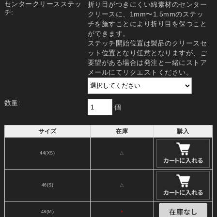
センタークリースステッ
折り目がつきにくい綿素材のセンター
チ:
クリースに、1mm〜1.5mmのステッ
チを施すことにより折り目を保つこと
ができます。
ステッチ開始位置は製品のクリースセ
ット位置となり任意となりますが、ご
要望がある場合は発注と一緒にストア
メールにてリクエストください。
数量:
個
サイズ
在庫
購入
44(XS)
△
46(S)
△
48(M)
×