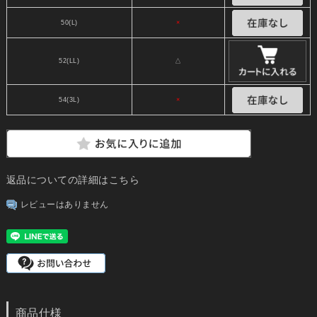
50(L)
×
52(LL)
△
54(3L)
×
返品についての詳細はこちら
レビューはありません
商品仕様