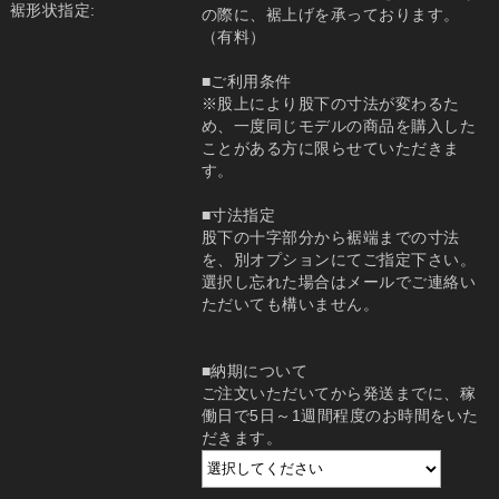
裾形状指定:
の際に、裾上げを承っております。
（有料）
■ご利用条件
※股上により股下の寸法が変わるた
め、一度同じモデルの商品を購入した
ことがある方に限らせていただきま
す。
■寸法指定
股下の十字部分から裾端までの寸法
を、別オプションにてご指定下さい。
選択し忘れた場合はメールでご連絡い
ただいても構いません。
■納期について
ご注文いただいてから発送までに、稼
働日で5日～1週間程度のお時間をいた
だきます。