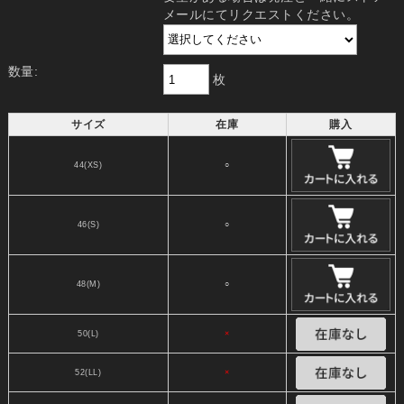
メールにてリクエストください。
数量:
枚
サイズ
在庫
購入
44(XS)
○
46(S)
○
48(M)
○
50(L)
×
52(LL)
×