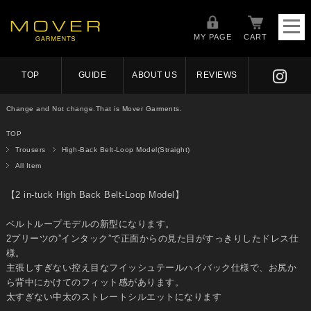
MY PAGE
CART
TOP
GUIDE
ABOUT US
REVIEWS
Change and Not change.That is Mover Garments.
TOP
Trousers
High-Back Belt-Loop Model(Straight)
All Item
【2 in-tuck High Back Belt-Loop Model】
ベルトループモデルの新型になります。
2プリーツの”インタック”で正面からの見た目がすっきりしたドレス仕
様。
主張しすぎない控え目なフイッシュテールハイバック仕様で、お尻か
ら背中にかけてのフィット感があります。
太すぎない中太のストレートシルエットになります