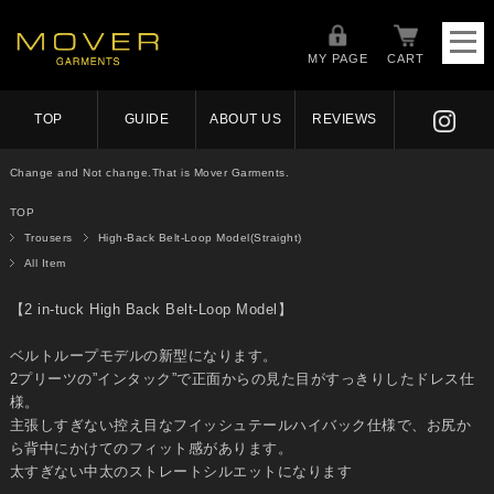
MY PAGE
CART
TOP
GUIDE
ABOUT US
REVIEWS
Change and Not change.That is Mover Garments.
TOP
Trousers
High-Back Belt-Loop Model(Straight)
All Item
【2 in-tuck High Back Belt-Loop Model】
ベルトループモデルの新型になります。
2プリーツの”インタック”で正面からの見た目がすっきりしたドレス仕
様。
主張しすぎない控え目なフイッシュテールハイバック仕様で、お尻か
ら背中にかけてのフィット感があります。
太すぎない中太のストレートシルエットになります