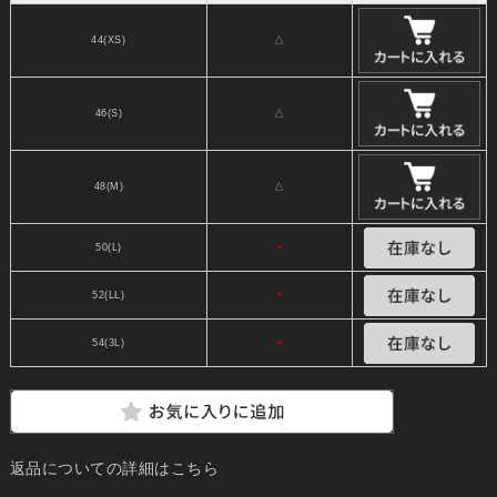
44(XS)
△
46(S)
△
48(M)
△
50(L)
×
52(LL)
×
54(3L)
×
返品についての詳細はこちら