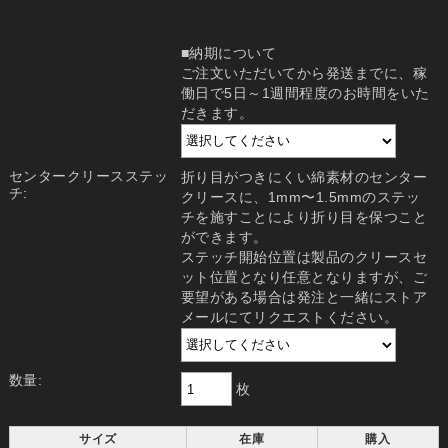
■納期について
ご注文いただいてから発送までに、稼
働日で5日～1週間程度のお時間をいた
だきます。
センタークリースステッ
折り目がつきにくい綿素材のセンター
チ:
クリースに、1mm〜1.5mmのステッ
チを施すことにより折り目を保つこと
ができます。
ステッチ開始位置は製品のクリースセ
ット位置となり任意となりますが、ご
要望がある場合は発注と一緒にストア
メールにてリクエストください。
数量:
枚
サイズ
在庫
購入