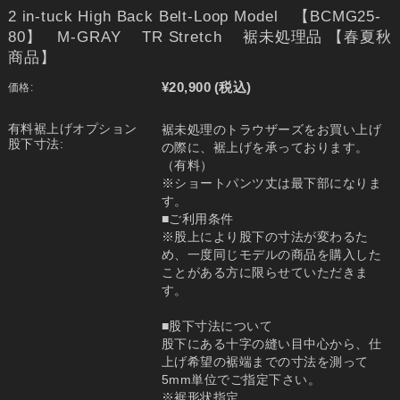
2 in-tuck High Back Belt-Loop Model 【BCMG25-
80】 M-GRAY TR Stretch 裾未処理品 【春夏秋
商品】
¥20,900
(税込)
価格:
有料裾上げオプション
裾未処理のトラウザーズをお買い上げ
股下寸法:
の際に、裾上げを承っております。
（有料）
※ショートパンツ丈は最下部になりま
す。
■ご利用条件
※股上により股下の寸法が変わるた
め、一度同じモデルの商品を購入した
ことがある方に限らせていただきま
す。
■股下寸法について
股下にある十字の縫い目中心から、仕
上げ希望の裾端までの寸法を測って
5mm単位でご指定下さい。
※裾形状指定