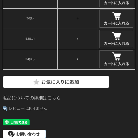
50(L)
○
52(LL)
○
54(3L)
○
返品についての詳細はこちら
レビューはありません