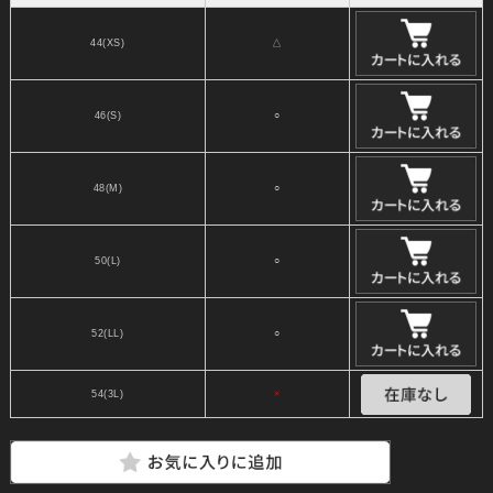
44(XS)
△
46(S)
○
48(M)
○
50(L)
○
52(LL)
○
54(3L)
×