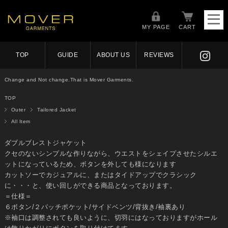
MY PAGE
CART
TOP
GUIDE
ABOUT US
REVIEWS
Change and Not change.That is Mover Garments.
TOP
Outer
Tailored Jacket
All Item
ダブルブレストジャケット
クセのないシンプルな作りながら、ウエストをシェイプさせたシルエ
ットになっているため、ボタンを外しても様になります
カットソーでカジュアルに、またはタイドアップでクラシック
に・・・と、使い回しができる商品となっております。
＝仕様＝
６ボタン/２パッチポケット/サイドベンツ/背抜き/袖裏あり
※袖口は調整されても良いように、切羽にはなっておりますがホール