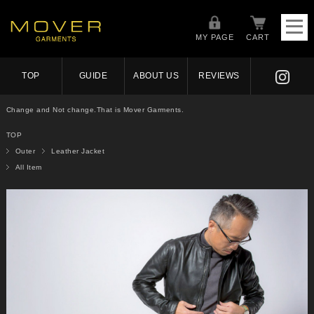
MY PAGE
CART
TOP
GUIDE
ABOUT US
REVIEWS
Change and Not change.That is Mover Garments.
TOP
Outer
Leather Jacket
All Item