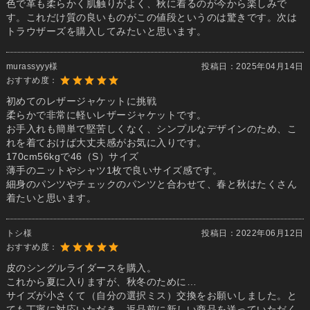
色で革も柔らかく肌触りがよく、秋に着るのが今から楽しみで
す。これだけ質の良いものがこの値段というのは驚きです。次は
トラウザーズを購入してみたいと思います。
murassyyy様
投稿日：
2025年04月14日
おすすめ度：
初めてのレザージャケットに挑戦
柔らかで非常に軽いレザージャケットです。
お手入れも簡単で堅苦しくなく、シンプルなデザインのため、こ
れを着ておけば大丈夫感がお気に入りです。
170cm56kgで46（S）サイズ
薄手のニットやシャツ1枚で良いサイズ感です。
細身のパンツやチェックのパンツと合わせて、春と秋はたくさん
着たいと思います。
トシ様
投稿日：
2022年06月12日
おすすめ度：
皮のシングルライダースを購入。
これから夏に入りますが、秋冬のために…
サイズが小さくて（自分の選択ミス）交換をお願いしました。と
ても丁寧に対応いただき、返品前に新しい商品を送っていただく