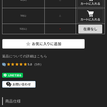
48(M)
△
50(L)
△
52(LL)
×
返品についての詳細はこちら
5.0
(5件)
商品仕様