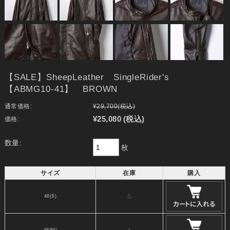
【SALE】SheepLeather SingleRider's
【ABMG10-41】 BROWN
通常価格:
¥29,700
(税込)
¥25,080
(税込)
価格:
数量:
枚
サイズ
在庫
購入
46(S)
△