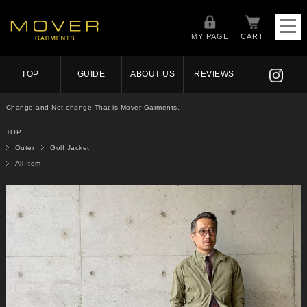
MY PAGE
CART
TOP
GUIDE
ABOUT US
REVIEWS
Change and Not change.That is Mover Garments.
TOP
Outer
Golf Jacket
All Item