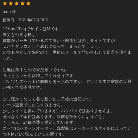
haru 様
投稿日：2021年02月18日
173cm/70kgでサイズはМです。
着丈と裄丈は良し。
体型がガッチリているので胸から腕周りは少しタイトですが、
Ｌだとダラ〓とした感じになってしまったでしょう。
いつもＭかＬで悩むので、事前にメールで問い合わせて助言を頂きま
した。
生地は薄手なので未だ寒いですね。
３月くらいから活躍してくれそうです。
パンツとのセットに興味があったのですが、アンクル丈に家族の反対
が強くて様子見です。
少し暖かくなって着て動いた二日後の追記です。
ルール違反でしたらすみません。
少しタイトと書いていますが、パツパツではありませんよ。
それなりの余裕はあります。誤解を招かないようにと。
もちろん、評価の通り満足しています。
スーツはパターンオーダー、既製服はメーカーとスタイルによってい
つもMとLで悩んでいる人間です。