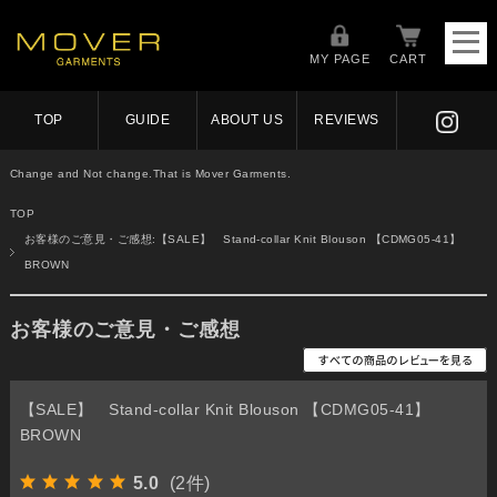
MY PAGE
CART
TOP
GUIDE
ABOUT US
REVIEWS
Change and Not change.That is Mover Garments.
TOP
お客様のご意見・ご感想:【SALE】 Stand-collar Knit Blouson 【CDMG05-41】
BROWN
お客様のご意見・ご感想
【SALE】 Stand-collar Knit Blouson 【CDMG05-41】
BROWN
5.0
(2件)